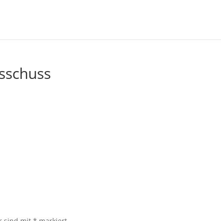
sschuss
r sind mit
*
markiert