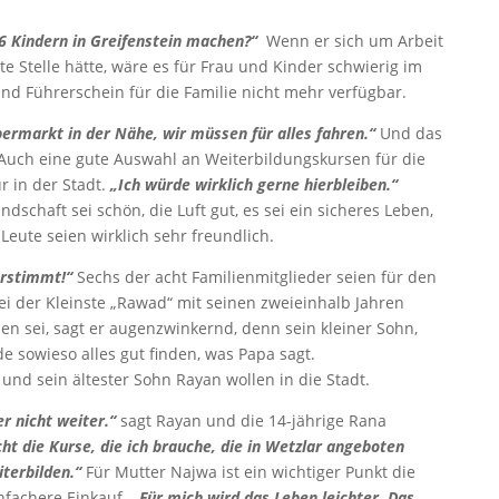
6 Kindern in Greifenstein machen?“
Wenn er sich um Arbeit
 Stelle hätte, wäre es für Frau und Kinder schwierig im
nd Führerschein für die Familie nicht mehr verfügbar.
permarkt in der Nähe, wir müssen für alles fahren.“
Und das
 Auch eine gute Auswahl an Weiterbildungskursen für die
r in der Stadt.
„Ich würde wirklich gerne hierbleiben.“
dschaft sei schön, die Luft gut, es sei ein sicheres Leben,
Leute seien wirklich sehr freundlich.
erstimmt!“
Sechs der acht Familienmitglieder seien für den
i der Kleinste „Rawad“ mit seinen zweieinhalb Jahren
en sei, sagt er augenzwinkernd, denn sein kleiner Sohn,
 sowieso alles gut finden, was Papa sagt.
und sein ältester Sohn Rayan wollen in die Stadt.
r nicht weiter.“
sagt Rayan und die 14-jährige Rana
cht die Kurse, die ich brauche, die in Wetzlar angeboten
terbilden.“
Für Mutter Najwa ist ein wichtiger Punkt die
fachere Einkauf.
„Für mich wird das Leben leichter. Das