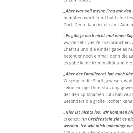
„Aber was soll meine Frau mit den 
bemühen würde und bald eine feste
Dorf. Denn dann ist er samt Auto u
„Es gibt ja noch nicht mal einen Su
würde sehr viel Zeit verbrauchen.
Ehefrau und die Kinder gäbe es nu
betont er noch einmal, denn die Lan
es gäbe keine Kriminalität und die 
„Aber der Familienrat hat mich üb
Wegzug in die Stadt gewesen, wobe
seine einzige Unterstützung gewes
der den Spitznamen Lulu hat, würde
Besonders die große Tochter Rana 
„Hier ist nichts los, wir kommen hie
ergänzt:
“In Greifenstein gibt es ni
werden. Ich will mich unbedingt wei
Nähe zu den Behörden und der ein