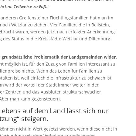
hrten. Teilweise zu Fuß.
“
anderen Greifensteiner Flüchtlingsfamilien hat man im
ch Wetzlar zu ziehen. Vier Familien, die in Beilstein,
racht waren, werden jetzt nach erfolgter Anerkennung
 des Status in die Kreisstädte Wetzlar und Dillenburg
ie grundsätzliche Problematik der Landgemeinden wider.
möglich ist, für den Zuzug von Familien interessant zu
lienpreise nichts. Wenn das Leben für Familien zu
lten ist, weil einfach die Infrastruktur zu schwach ist
nn wird der Vorteil der Stadt immer weiter in den
der Zentren und das Ausbluten strukturschwacher
 Aber man kann gegensteuern.
s Lebens auf dem Land lässt sich nur
tzung“ steigern.
können nicht in Wert gesetzt werden, wenn diese nicht in
n Verbindung mit dem Vorhalten grundlegender