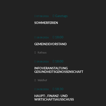
Ganztags
07.08.2026
SOMMERFERIEN
18:00
18.08.2026
GEMEINDEVORSTAND
Rathaus
18:00
19.08.2026
INFOVERANSTALTUNG
GESUNDHEITSGENOSSENSCHAFT
Waldhof
18:30
24.08.2026
HAUPT-, FINANZ- UND
WIRTSCHAFTSAUSSCHUSS