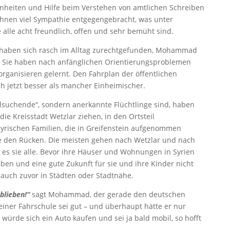
heiten und Hilfe beim Verstehen von amtlichen Schreiben
ihnen viel Sympathie entgegengebracht, was unter
 alle acht freundlich, offen und sehr bemüht sind.
aben sich rasch im Alltag zurechtgefunden, Mohammad
s. Sie haben nach anfänglichen Orientierungsproblemen
organisieren gelernt. Den Fahrplan der öffentlichen
ch jetzt besser als mancher Einheimischer.
lsuchende“, sondern anerkannte Flüchtlinge sind, haben
 die Kreisstadt Wetzlar ziehen, in den Ortsteil
yrischen Familien, die in Greifenstein aufgenommen
 den Rücken. Die meisten gehen nach Wetzlar und nach
ht es sie alle. Bevor ihre Häuser und Wohnungen in Syrien
en und eine gute Zukunft für sie und ihre Kinder nicht
 auch zuvor in Städten oder Stadtnähe.
blieben!“
sagt Mohammad, der gerade den deutschen
einer Fahrschule sei gut – und überhaupt hätte er nur
 würde sich ein Auto kaufen und sei ja bald mobil, so hofft