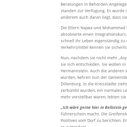
Beratungen in Behörden-Angelegen
standen zur Verfügung. Es wurde 
anderem auch daran liegt, dass sie
Die Eltern Najwa und Mohammad h
absolvierte einen Integrationskur
schnell ihr Leben eigenständig zu 
Verkehrsmittel kennen sie sicherli
Nun, nachdem sie nicht mehr „Asy
sie sich entschieden. Sie wollen in
Hermannstein. Auch die anderen s
wurden, kehren nun der Gemeinde
Dillenburg. In die Kreisstädte zie
zerbombt wurden, ein normales Leb
mehr vorstellbar waren, lebten sie
„I
ch wäre gerne hier in Beilstein ge
Führerschein macht. Die Greifenst
Positives vom Dorf zu berichten. Er
er zumindest.